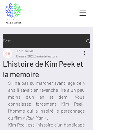
Post
Clara Baiwir
15 mars 2022
5 min de lecture
L'histoire de Kim Peek et
la mémoire
S’il n’a pas su marcher avant l’âge de 4 
ans il savait en revanche lire à un peu 
moins d’un an et demi. Vous 
connaissez forcément Kim Peek, 
l’homme qui a inspiré le personnage 
du film « 
Rain Man »
.
Kim Peek est l’histoire d’un handicapé 