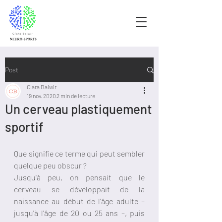
Post
Clara Baiwir
19 nov. 2020
2 min de lecture
Un cerveau plastiquement
sportif
Que signifie ce terme qui peut sembler 
quelque peu obscur ? 
Jusqu'à peu, on pensait que le 
cerveau se développait de la 
naissance au début de l'âge adulte – 
jusqu'à l'âge de 20 ou 25 ans –, puis 